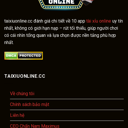
taixiuonline.cc đánh giá chi tiết về 10 app
tài xỉu online
uy tín
nhất, không có giới hạn nạp – rút tối thiểu, giúp người chơi
có cái nhìn tổng quan và lựa chọn được nền tảng phù hợp
nhất.
TAIXIUONLINE.CC
Về chúng tôi
Chính sách bảo mật
Liên hệ
CEO Chấn Nam Maximus