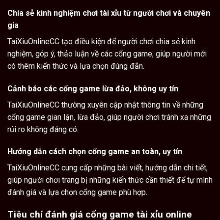
Chia sẻ kinh nghiệm chơi tài xỉu từ người chơi và chuyên
gia
TaiXiuOnlineCC tạo điều kiện để người chơi chia sẻ kinh
nghiệm, góp ý, thảo luận về các cổng game, giúp người mới
có thêm kiến thức và lựa chọn đúng đắn.
Cảnh báo các cổng game lừa đảo, không uy tín
TaiXiuOnlineCC thường xuyên cập nhật thông tin về những
cổng game gian lận, lừa đảo, giúp người chơi tránh xa những
rủi ro không đáng có.
Hướng dẫn cách chọn cổng game an toàn, uy tín
TaiXiuOnlineCC cung cấp những bài viết, hướng dẫn chi tiết,
giúp người chơi trang bị những kiến thức cần thiết để tự mình
đánh giá và lựa chọn cổng game phù hợp.
Tiêu chí đánh giá cổng game tài xỉu online