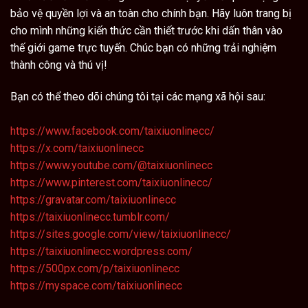
bảo vệ quyền lợi và an toàn cho chính bạn. Hãy luôn trang bị
cho mình những kiến thức cần thiết trước khi dấn thân vào
thế giới game trực tuyến. Chúc bạn có những trải nghiệm
thành công và thú vị!
Bạn có thể theo dõi chúng tôi tại các mạng xã hội sau:
https://www.facebook.com/taixiuonlinecc/
https://x.com/taixiuonlinecc
https://www.youtube.com/@taixiuonlinecc
https://www.pinterest.com/taixiuonlinecc/
https://gravatar.com/taixiuonlinecc
https://taixiuonlinecc.tumblr.com/
https://sites.google.com/view/taixiuonlinecc/
https://taixiuonlinecc.wordpress.com/
https://500px.com/p/taixiuonlinecc
https://myspace.com/taixiuonlinecc