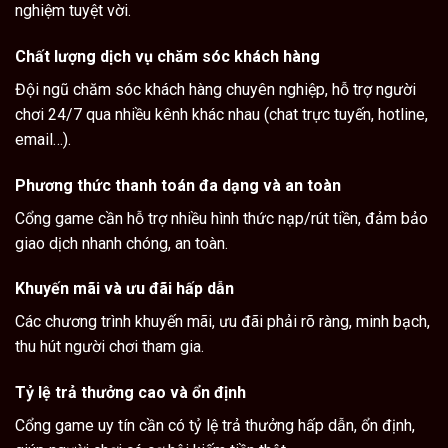
nghiệm tuyệt vời.
Chất lượng dịch vụ chăm sóc khách hàng
Đội ngũ chăm sóc khách hàng chuyên nghiệp, hỗ trợ người
chơi 24/7 qua nhiều kênh khác nhau (chat trực tuyến, hotline,
email…).
Phương thức thanh toán đa dạng và an toàn
Cổng game cần hỗ trợ nhiều hình thức nạp/rút tiền, đảm bảo
giao dịch nhanh chóng, an toàn.
Khuyến mãi và ưu đãi hấp dẫn
Các chương trình khuyến mãi, ưu đãi phải rõ ràng, minh bạch,
thu hút người chơi tham gia.
Tỷ lệ trả thưởng cao và ổn định
Cổng game uy tín cần có tỷ lệ trả thưởng hấp dẫn, ổn định,