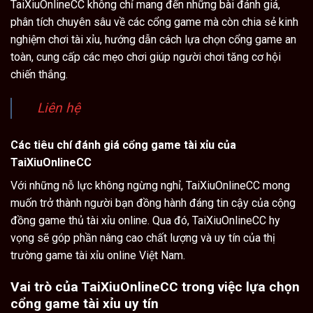
TaiXiuOnlineCC không chỉ mang đến những bài đánh giá,
phân tích chuyên sâu về các cổng game mà còn chia sẻ kinh
nghiệm chơi tài xỉu, hướng dẫn cách lựa chọn cổng game an
toàn, cung cấp các mẹo chơi giúp người chơi tăng cơ hội
chiến thắng.
Liên hệ
Các tiêu chí đánh giá cổng game tài xỉu của
TaiXiuOnlineCC
Với những nỗ lực không ngừng nghỉ, TaiXiuOnlineCC mong
muốn trở thành người bạn đồng hành đáng tin cậy của cộng
đồng game thủ tài xỉu online. Qua đó, TaiXiuOnlineCC hy
vọng sẽ góp phần nâng cao chất lượng và uy tín của thị
trường game tài xỉu online Việt Nam.
Vai trò của TaiXiuOnlineCC trong việc lựa chọn
cổng game tài xỉu uy tín