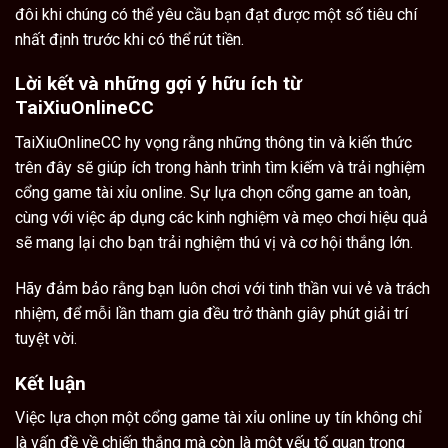
đôi khi chúng có thể yêu cầu bạn đạt được một số tiêu chí
nhất định trước khi có thể rút tiền.
Lời kết và những gợi ý hữu ích từ
TaiXiuOnlineCC
TaiXiuOnlineCC hy vọng rằng những thông tin và kiến thức
trên đây sẽ giúp ích trong hành trình tìm kiếm và trải nghiệm
cổng game tài xỉu online. Sự lựa chọn cổng game an toàn,
cùng với việc áp dụng các kinh nghiệm và mẹo chơi hiệu quả
sẽ mang lại cho bạn trải nghiệm thú vị và cơ hội thắng lớn.
Hãy đảm bảo rằng bạn luôn chơi với tinh thần vui vẻ và trách
nhiệm, để mỗi lần tham gia đều trở thành giây phút giải trí
tuyệt vời.
Kết luận
Việc lựa chọn một cổng game tài xỉu online uy tín không chỉ
là vấn đề về chiến thắng mà còn là một yếu tố quan trọng