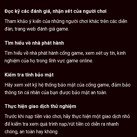
Đọc kỹ các đánh giá, nhận xét của người chơi
Tham khảo ý kiến của những người chơi khác trên các diễn
đàn, trang web đánh giá game.
Tìm hiểu về nhà phát hành
Tìm hiểu về nhà phát hành cổng game, xem xét uy tín, kinh
nghiệm của họ trong lĩnh vực game online.
Kiểm tra tính bảo mật
Hãy xem xét kỹ hệ thống bảo mật của cổng game, đảm bảo
thông tin cá nhân của bạn được bảo mật an toàn.
Thực hiện giao dịch thử nghiệm
Trước khi nạp tiền vào chơi, hãy thực hiện một giao dịch nhỏ
để kiểm tra xem quá trình nạp/rút tiền có diễn ra nhanh
chóng, an toàn hay không.