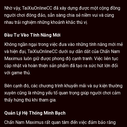
Nhờ vậy, TaiXiuOnlineCC đã xây dựng được một cộng đồng
người chơi đông đảo, sẵn sàng chia sẻ niềm vui và cùng
nhau trải nghiệm những khoảnh khắc thú vị.
Đầu Tư Vào Tính Năng Mới
Không ngần ngại trong việc đưa vào những tính năng mới mẻ
và hiện đại, TaiXiuOnlineCC dưới sự dẫn dắt của Chấn Nam
Maximus luôn giữ được phong độ cạnh tranh. Việc liên tục
cập nhật và hoàn thiện sản phẩm đã tạo ra sức hút lớn đối
với game thủ.
Bên cạnh đó, các chương trình khuyến mãi và sự kiện thường
xuyên cũng là những yếu tố quan trọng giúp người chơi cảm
thấy hứng thú khi tham gia.
Quản Lý Hệ Thống Minh Bạch
Chấn Nam Maximus rất quan tâm đến việc đảm bảo rằng