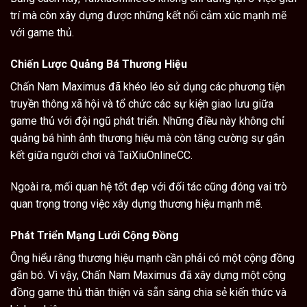
trí mà còn xây dựng được những kết nối cảm xúc mạnh mẽ
với game thủ.
Chiến Lược Quảng Bá Thương Hiệu
Chấn Nam Maximus đã khéo léo sử dụng các phương tiện
truyền thông xã hội và tổ chức các sự kiện giao lưu giữa
game thủ với đội ngũ phát triển. Những điều này không chỉ
quảng bá hình ảnh thương hiệu mà còn tăng cường sự gắn
kết giữa người chơi và TaiXiuOnlineCC.
Ngoài ra, mối quan hệ tốt đẹp với đối tác cũng đóng vai trò
quan trọng trong việc xây dựng thương hiệu mạnh mẽ.
Phát Triển Mạng Lưới Cộng Đồng
Ông hiểu rằng thương hiệu mạnh cần phải có một cộng đồng
gắn bó. Vì vậy, Chấn Nam Maximus đã xây dựng một cộng
đồng game thủ thân thiện và sẵn sàng chia sẻ kiến thức và