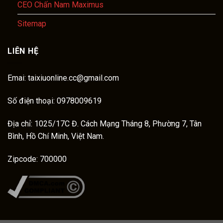
CEO Chấn Nam Maximus
Sitemap
LIÊN HỆ
Emai:
taixiuonline.cc@gmail.com
Số điện thoại: 0978009619
Địa chỉ: 1025/17C Đ. Cách Mạng Tháng 8, Phường 7, Tân
Bình, Hồ Chí Minh, Việt Nam.
Zipcode: 700000