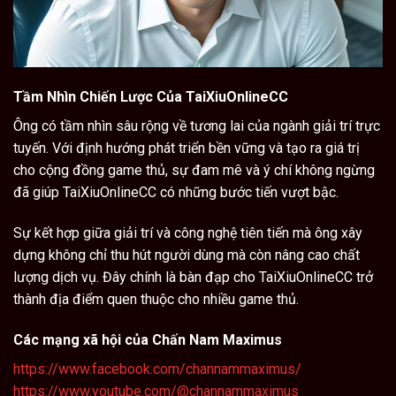
Tầm Nhìn Chiến Lược Của TaiXiuOnlineCC
Ông có tầm nhìn sâu rộng về tương lai của ngành giải trí trực
tuyến. Với định hướng phát triển bền vững và tạo ra giá trị
cho cộng đồng game thủ, sự đam mê và ý chí không ngừng
đã giúp TaiXiuOnlineCC có những bước tiến vượt bậc.
Sự kết hợp giữa giải trí và công nghệ tiên tiến mà ông xây
dựng không chỉ thu hút người dùng mà còn nâng cao chất
lượng dịch vụ. Đây chính là bàn đạp cho TaiXiuOnlineCC trở
thành địa điểm quen thuộc cho nhiều game thủ.
Các mạng xã hội của Chấn Nam Maximus
https://www.facebook.com/channammaximus/
https://www.youtube.com/@channammaximus