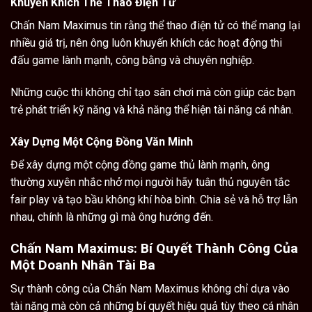
Khuyến Khích Thể Thao Điện Tử
Chấn Nam Maximus tin rằng thể thao điện tử có thể mang lại
nhiều giá trị, nên ông luôn khuyến khích các hoạt động thi
đấu game lành mạnh, công bằng và chuyên nghiệp.
Những cuộc thi không chỉ tạo sân chơi mà còn giúp các bạn
trẻ phát triển kỹ năng và khả năng thể hiện tài năng cá nhân.
Xây Dựng Một Cộng Đồng Văn Minh
Để xây dựng một cộng đồng game thủ lành mạnh, ông
thường xuyên nhắc nhở mọi người hãy tuân thủ nguyên tắc
fair play và tạo bầu không khí hòa bình. Chia sẻ và hỗ trợ lẫn
nhau, chính là những gì mà ông hướng đến.
Chấn Nam Maximus: Bí Quyết Thành Công Của
Một Doanh Nhân Tài Ba
Sự thành công của Chấn Nam Maximus không chỉ dựa vào
tài năng mà còn cả những bí quyết hiệu quả tùy theo cá nhân