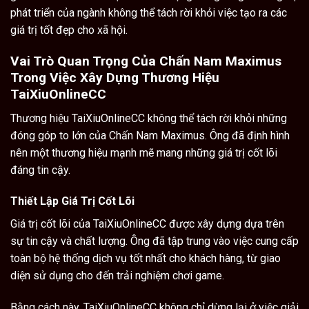
phát triển của ngành không thể tách rời khỏi việc tạo ra các
giá trị tốt đẹp cho xã hội.
Vai Trò Quan Trọng Của Chấn Nam Maximus
Trong Việc Xây Dựng Thương Hiệu
TaiXiuOnlineCC
Thương hiệu TaiXiuOnlineCC không thể tách rời khỏi những
đóng góp to lớn của Chấn Nam Maximus. Ông đã định hình
nên một thương hiệu mạnh mẽ mang những giá trị cốt lõi
đáng tin cậy.
Thiết Lập Giá Trị Cốt Lõi
Giá trị cốt lõi của TaiXiuOnlineCC được xây dựng dựa trên
sự tin cậy và chất lượng. Ông đã tập trung vào việc cung cấp
toàn bộ hệ thống dịch vụ tốt nhất cho khách hàng, từ giao
diện sử dụng cho đến trải nghiệm chơi game.
Bằng cách này, TaiXiuOnlineCC không chỉ dừng lại ở việc giải