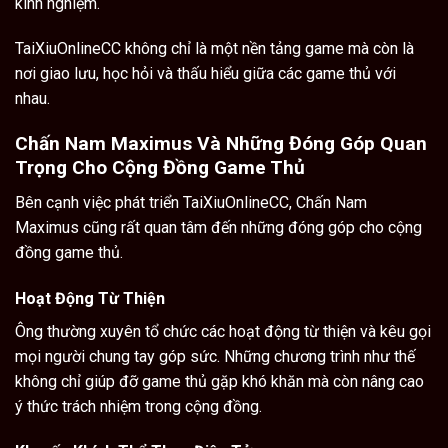
kinh nghiệm.
TaiXiuOnlineCC không chỉ là một nền tảng game mà còn là
nơi giao lưu, học hỏi và thấu hiểu giữa các game thủ với
nhau.
Chấn Nam Maximus Và Những Đóng Góp Quan
Trọng Cho Cộng Đồng Game Thủ
Bên cạnh việc phát triển TaiXiuOnlineCC, Chấn Nam
Maximus cũng rất quan tâm đến những đóng góp cho cộng
đồng game thủ.
Hoạt Động Từ Thiện
Ông thường xuyên tổ chức các hoạt động từ thiện và kêu gọi
mọi người chung tay góp sức. Những chương trình như thế
không chỉ giúp đỡ game thủ gặp khó khăn mà còn nâng cao
ý thức trách nhiệm trong cộng đồng.